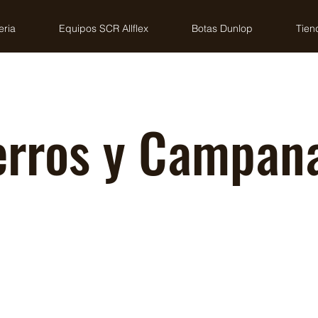
eria
Equipos SCR Allflex
Botas Dunlop
Tien
rros y Campan